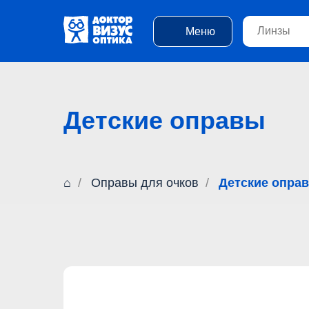
Меню
Детские оправы
⌂
/
Оправы для очков
/
Детские опра