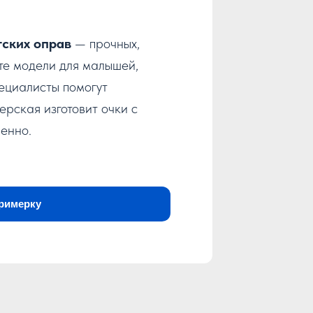
тских оправ
— прочных,
нте модели для малышей,
ециалисты помогут
ерская изготовит очки с
енно.
примерку